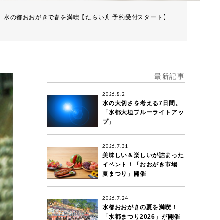
水の都おおがきで春を満喫【たらい舟 予約受付スタート】
最新記事
2026.8.2
水の大切さを考える7日間。
「水都大垣ブルーライトアッ
プ」
2026.7.31
美味しい＆楽しいが詰まった
イベント！「おおがき市場
夏まつり」開催
2026.7.24
水都おおがきの夏を満喫！
「水都まつり2026」が開催