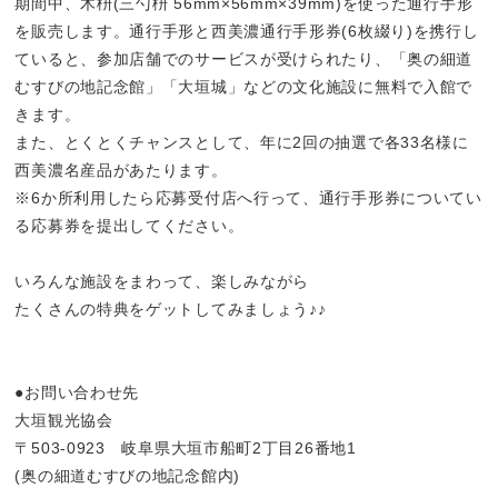
期間中、木枡(三勺枡 56mm×56mm×39mm)を使った通行手形
を販売します。通行手形と西美濃通行手形券(6枚綴り)を携行し
ていると、参加店舗でのサービスが受けられたり、「奥の細道
むすびの地記念館」「大垣城」などの文化施設に無料で入館で
きます。
また、とくとくチャンスとして、年に2回の抽選で各33名様に
西美濃名産品があたります。
※6か所利用したら応募受付店へ行って、通行手形券についてい
る応募券を提出してください。
いろんな施設をまわって、楽しみながら
たくさんの特典をゲットしてみましょう♪♪
●お問い合わせ先
大垣観光協会
〒503-0923 岐阜県大垣市船町2丁目26番地1
(奥の細道むすびの地記念館内)