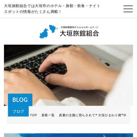
大垣旅館組合では大垣市のホテル・旅館・飲食・ナイト
スポットの情報がたくさん満載！
BLOG
ブログ
TOP
新着一覧
真夏の太陽に照らされて❝ 大垣ひまわり畑❞🌻