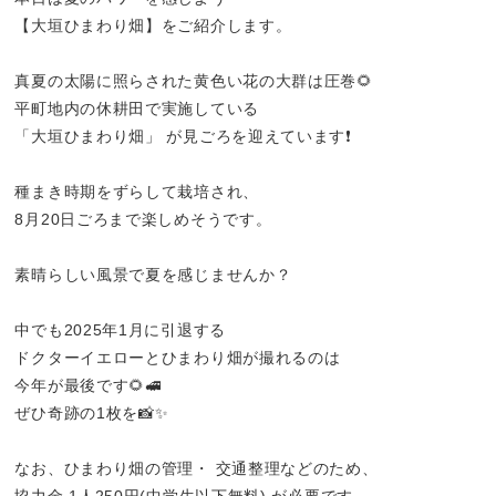
【大垣ひまわり畑】をご紹介します。
真夏の太陽に照らされた黄色い花の大群は圧巻🌻
平町地内の休耕田で実施している
「大垣ひまわり畑」 が見ごろを迎えています❗️
種まき時期をずらして栽培され、
8月20日ごろまで楽しめそうです。
素晴らしい風景で夏を感じませんか？
中でも2025年1月に引退する
ドクターイエローとひまわり畑が撮れるのは
今年が最後です🌻🚅
ぜひ奇跡の1枚を📸✨
なお、ひまわり畑の管理・ 交通整理などのため、
協力金 1人250円(中学生以下無料) が必要です。