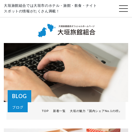
大垣旅館組合では大垣市のホテル・旅館・飲食・ナイト
スポットの情報がたくさん満載！
BLOG
ブログ
TOP
新着一覧
大垣の魅力『国内シェアNo.1の枡』