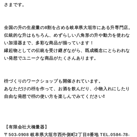
さまです。
全国の升の生産量の8割を占める岐阜県大垣市にある升専門店。
伝統的な升はもちろん、めずらしい八角形の升や動力を使わな
い加湿器まで、多彩な商品が揃っています！
縁起物としての伝統を受け継ぎながら、既成概念にとらわれな
い発想でユニークな商品がたくさんあります。
枡づくりのワークショップも開催されています。
あなただけの枡を作って、お酒を飲んだり、小物入れにしたり
自由な発想で枡の使い方を楽しんでみてください❗
【有限会社大橋量器】
〒503-0908 岐阜県大垣市西外側町2丁目8番地 TEL.0584-78-