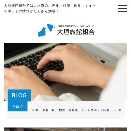
大垣旅館組合では大垣市のホテル・旅館・飲食・ナイト
スポットの情報がたくさん満載！
BLOG
ブログ
TOP
新着一覧
旅館、飲食店、ナイトスポット紹介 part8